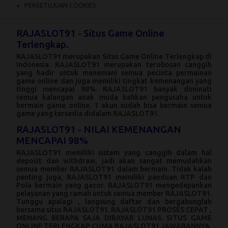
PERSETUJUAN COOKIES
RAJASLOT91 - Situs Game Online
Terlengkap.
RAJASLOT91
merupakan Situs Game Online Terlengkap di
Indonesia.
RAJASLOT91
merupakan terobosan canggih
yang hadir untuk menemani semua pecinta permainan
game online dan juga memiliki tingkat kemenangan yang
tinggi mencapai 98%.
RAJASLOT91
banyak diminati
semua kalangan anak muda bahkan pengusaha untuk
bermain game online. 1 akun sudah bisa bermain semua
game yang tersedia didalam
RAJASLOT91
.
RAJASLOT91 - NILAI KEMENANGAN
MENCAPAI 98%
RAJASLOT91
memiliki sistem yang canggih dalam hal
deposit dan withdraw, jadi akan sangat memudahkan
semua member RAJASLOT91 dalam bermain. Tidak kalah
penting juga,
RAJASLOT91
memiliki panduan RTP dan
Pola bermain yang gacor. RAJASLOT91 mengedepankan
pelayanan yang ramah untuk semua member RAJASLOT91.
Tunggu apalagi , langsung daftar dan bergabunglah
bersama situs RAJASLOT91.
RAJASLOT91
PROSES CEPAT ,
MENANG BERAPA SAJA DIBAYAR LUNAS. SITUS GAME
ONLINE TERLENGKAP CUMA RAJASLOT91 JAWABANNYA.