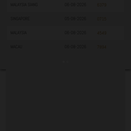
MALAYSIA SIANG
06-08-2026
6379
SINGAPORE
05-08-2026
0715
MALAYSIA
06-08-2026
4549
MACAU
06-08-2026
7894