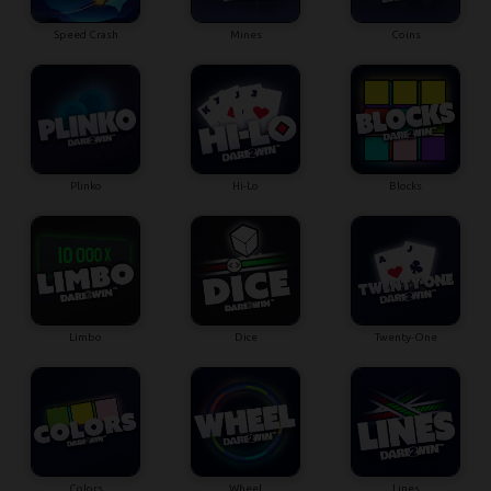
Speed Crash
Mines
Coins
Plinko
Hi-Lo
Blocks
Limbo
Dice
Twenty-One
Colors
Wheel
Lines