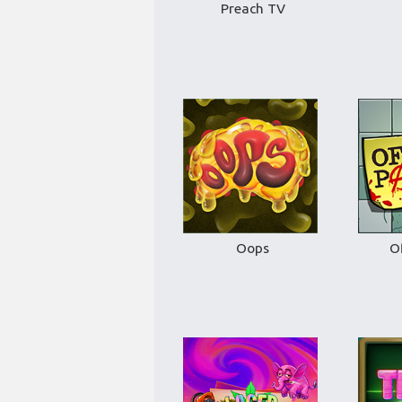
Preach TV
Oops
O