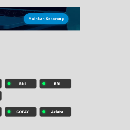
Mainkan Sekarang
BNI
BRI
GOPAY
Axiata