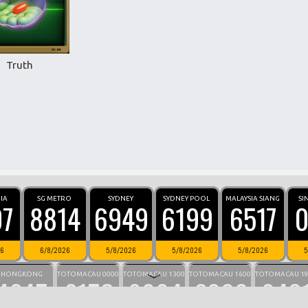
Truth
IA
SG METRO
SYDNEY
SYDNEY POOL
MALAYSIA SIANG
SI
07
8814
6949
6199
6517
0
26
6/8/2026
5/8/2026
5/8/2026
5/8/2026
5
HONGKONG
TOTOMACAU 0000
TOTOMACAU 1300
TOTOMACAU 1600
TOTOMACAU 1
4245
2153
9894
2900
940