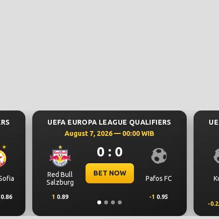
5/8/2026
6/8/2026
6/8/2026
5/8/2026
5/8/2026
ERS
UEFA EUROPA LEAGUE QUALIFIERS
UE
August 7, 2026 — 00:00 WIB
0 : 0
BET NOW
FC Hradec
rs FC
Besiktas
Be
Kralove
0.74
-0.25
-0.81
0.25
0.65
2.2