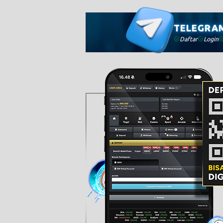
TELEGRA
Daftar
Login