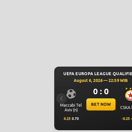
5/8/2026
UEFA EUROPA LEAGUE QUALIFI
August 6, 2026 — 22:59 WIB
0 : 0
Previous
BET NOW
Jagiellonia
Range
Bialystok
0.00
-0.99
0.00