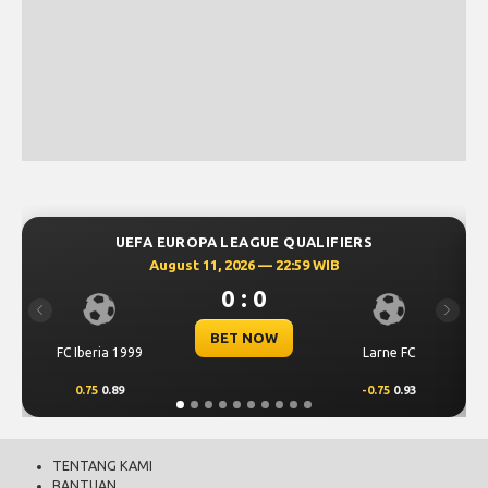
IFIERS
SPAIN LA LIGA
WIB
August 16, 2026 — 02:30 WIB
0 : 0
Previous
Next
BET NOW
Larne FC
Sevilla
Ray
-0.75
0.93
0.25
0.95
TENTANG KAMI
BANTUAN