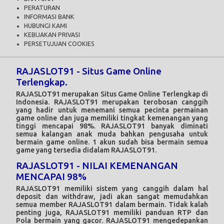
PERATURAN
INFORMASI BANK
HUBUNGI KAMI
KEBIJAKAN PRIVASI
PERSETUJUAN COOKIES
RAJASLOT91 - Situs Game Online
Terlengkap.
RAJASLOT91
merupakan Situs Game Online Terlengkap di
Indonesia.
RAJASLOT91
merupakan terobosan canggih
yang hadir untuk menemani semua pecinta permainan
game online dan juga memiliki tingkat kemenangan yang
tinggi mencapai 98%.
RAJASLOT91
banyak diminati
semua kalangan anak muda bahkan pengusaha untuk
bermain game online. 1 akun sudah bisa bermain semua
game yang tersedia didalam
RAJASLOT91
.
RAJASLOT91 - NILAI KEMENANGAN
MENCAPAI 98%
RAJASLOT91
memiliki sistem yang canggih dalam hal
deposit dan withdraw, jadi akan sangat memudahkan
semua member RAJASLOT91 dalam bermain. Tidak kalah
penting juga,
RAJASLOT91
memiliki panduan RTP dan
Pola bermain yang gacor. RAJASLOT91 mengedepankan