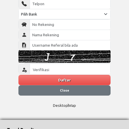
Daftar
Close
Desktop
Wap